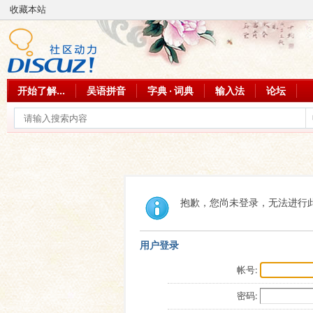
收藏本站
开始了解...
吴语拼音
字典 · 词典
输入法
论坛
抱歉，您尚未登录，无法进行
用户登录
帐号:
密码: