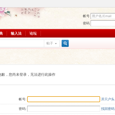
帐号
密码
词典
输入法
论坛
帖子
搜
索
抱歉，您尚未登录，无法进行此操作
帐号:
开只户头
密码:
找回密码