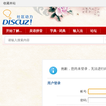
收藏本站
开始了解...
吴语拼音
字典 · 词典
输入法
论坛
抱歉，您尚未登录，无法进行
用户登录
帐号:
密码: