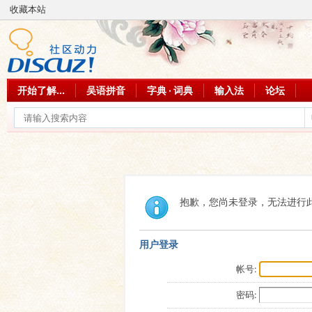
收藏本站
开始了解...
吴语拼音
字典 · 词典
输入法
论坛
抱歉，您尚未登录，无法进行
用户登录
帐号:
密码: