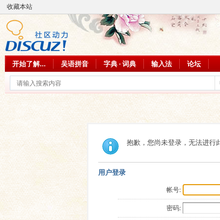
收藏本站
开始了解...
吴语拼音
字典 · 词典
输入法
论坛
抱歉，您尚未登录，无法进行
用户登录
帐号:
密码: