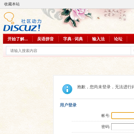
收藏本站
开始了解...
吴语拼音
字典 · 词典
输入法
论坛
抱歉，您尚未登录，无法进行
用户登录
帐号:
密码: