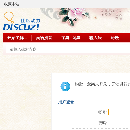
收藏本站
开始了解...
吴语拼音
字典 · 词典
输入法
论坛
抱歉，您尚未登录，无法进行
用户登录
帐号:
密码: