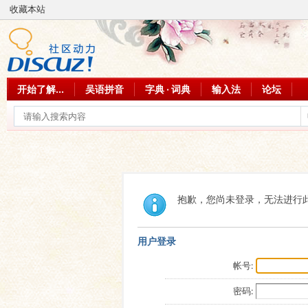
收藏本站
开始了解...
吴语拼音
字典 · 词典
输入法
论坛
抱歉，您尚未登录，无法进行
用户登录
帐号:
密码: