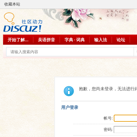
收藏本站
开始了解...
吴语拼音
字典 · 词典
输入法
论坛
抱歉，您尚未登录，无法进行
用户登录
帐号:
密码: