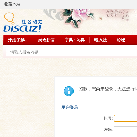
收藏本站
开始了解...
吴语拼音
字典 · 词典
输入法
论坛
抱歉，您尚未登录，无法进行
用户登录
帐号:
密码: