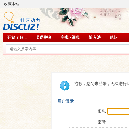
收藏本站
开始了解...
吴语拼音
字典 · 词典
输入法
论坛
抱歉，您尚未登录，无法进行
用户登录
帐号:
密码: