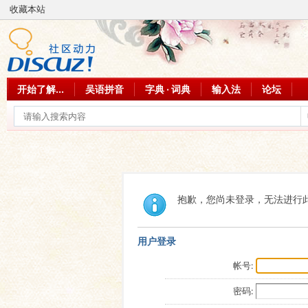
收藏本站
开始了解...
吴语拼音
字典 · 词典
输入法
论坛
抱歉，您尚未登录，无法进行
用户登录
帐号:
密码: