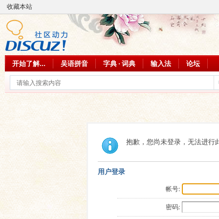
收藏本站
开始了解...
吴语拼音
字典 · 词典
输入法
论坛
抱歉，您尚未登录，无法进行
用户登录
帐号:
密码: