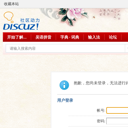
收藏本站
开始了解...
吴语拼音
字典 · 词典
输入法
论坛
抱歉，您尚未登录，无法进行
用户登录
帐号:
密码: