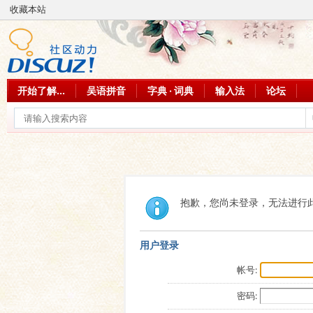
收藏本站
开始了解...
吴语拼音
字典 · 词典
输入法
论坛
抱歉，您尚未登录，无法进行
用户登录
帐号:
密码: