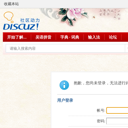
收藏本站
开始了解...
吴语拼音
字典 · 词典
输入法
论坛
抱歉，您尚未登录，无法进行
用户登录
帐号:
密码: