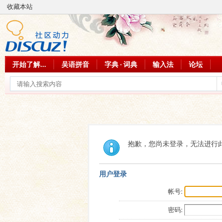
收藏本站
开始了解...
吴语拼音
字典 · 词典
输入法
论坛
抱歉，您尚未登录，无法进行
用户登录
帐号:
密码: