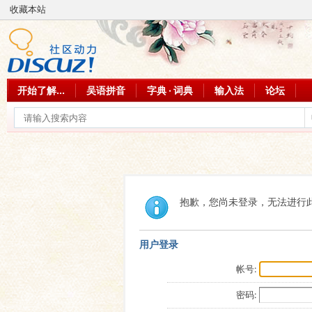
收藏本站
开始了解...
吴语拼音
字典 · 词典
输入法
论坛
抱歉，您尚未登录，无法进行
用户登录
帐号:
密码: