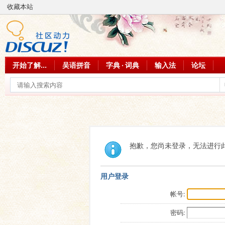
收藏本站
开始了解...
吴语拼音
字典 · 词典
输入法
论坛
抱歉，您尚未登录，无法进行
用户登录
帐号:
密码: