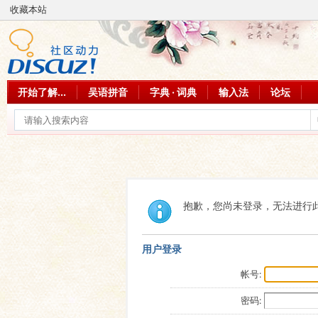
收藏本站
开始了解...
吴语拼音
字典 · 词典
输入法
论坛
抱歉，您尚未登录，无法进行
用户登录
帐号:
密码: