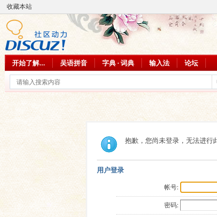
收藏本站
开始了解...
吴语拼音
字典 · 词典
输入法
论坛
抱歉，您尚未登录，无法进行
用户登录
帐号:
密码: