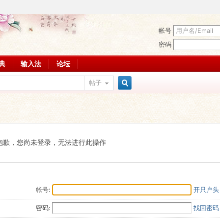
帐号
密码
词典
输入法
论坛
帖子
搜
索
抱歉，您尚未登录，无法进行此操作
帐号:
开只户头
密码:
找回密码