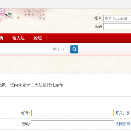
帐号
密码
词典
输入法
论坛
帖子
搜
索
抱歉，您尚未登录，无法进行此操作
帐号:
开只户头
密码:
找回密码