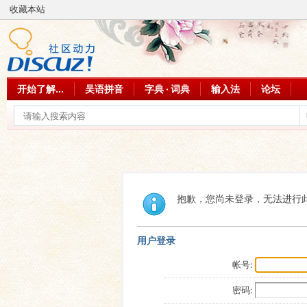
收藏本站
开始了解...
吴语拼音
字典 · 词典
输入法
论坛
抱歉，您尚未登录，无法进行
用户登录
帐号:
密码: