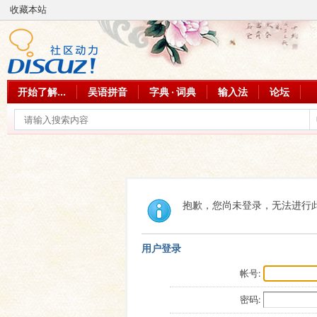
收藏本站
开始了解...
吴语拼音
字典 · 词典
输入法
论坛
抱歉，您尚未登录，无法进行
用户登录
帐号:
密码: