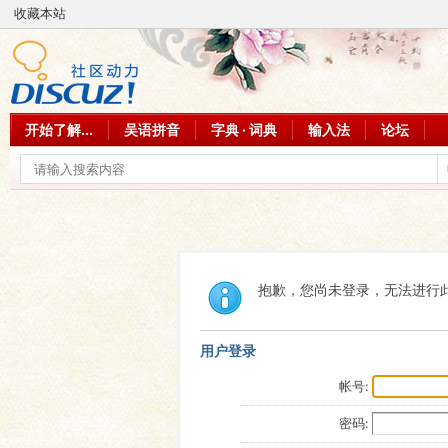
收藏本站
开始了解...
吴语拼音
字典 · 词典
输入法
论坛
抱歉，您尚未登录，无法进行
用户登录
帐号:
密码: