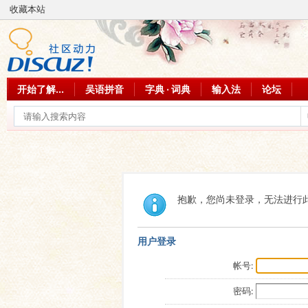
收藏本站
开始了解...
吴语拼音
字典 · 词典
输入法
论坛
抱歉，您尚未登录，无法进行
用户登录
帐号:
密码: