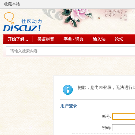
收藏本站
开始了解...
吴语拼音
字典 · 词典
输入法
论坛
抱歉，您尚未登录，无法进行
用户登录
帐号:
密码: