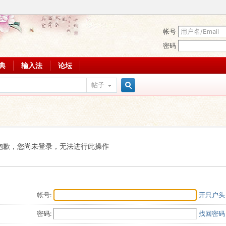
帐号
密码
词典
输入法
论坛
帖子
搜
索
抱歉，您尚未登录，无法进行此操作
帐号:
开只户头
密码:
找回密码