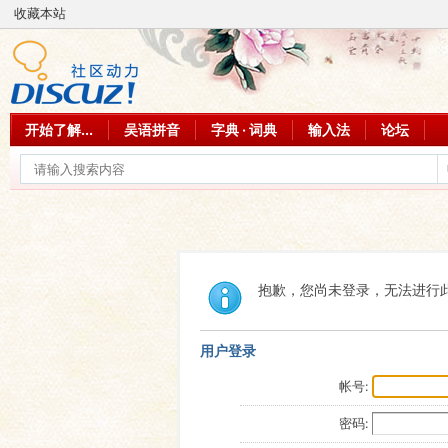
收藏本站
开始了解...
吴语拼音
字典 · 词典
输入法
论坛
抱歉，您尚未登录，无法进行
用户登录
帐号:
密码: