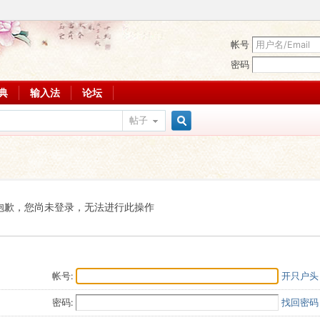
帐号
密码
词典
输入法
论坛
帖子
搜
索
抱歉，您尚未登录，无法进行此操作
帐号:
开只户头
密码:
找回密码