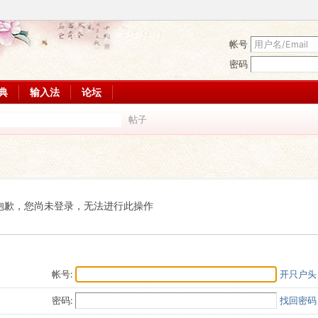
帐号
密码
词典
输入法
论坛
帖子
搜
索
抱歉，您尚未登录，无法进行此操作
帐号:
开只户头
密码:
找回密码