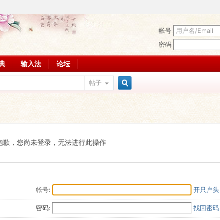
帐号
密码
词典
输入法
论坛
帖子
搜
索
抱歉，您尚未登录，无法进行此操作
帐号:
开只户头
密码:
找回密码