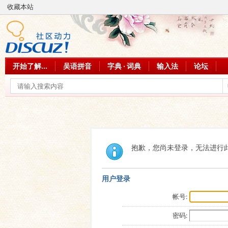
收藏本站
开始了解...
吴语拼音
字典 · 词典
输入法
论坛
抱歉，您尚未登录，无法进行
用户登录
帐号:
密码: