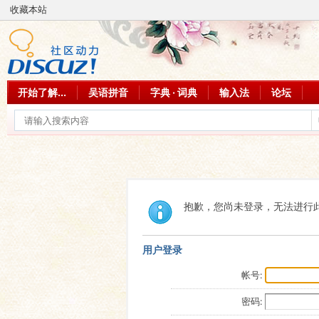
收藏本站
开始了解...
吴语拼音
字典 · 词典
输入法
论坛
抱歉，您尚未登录，无法进行
用户登录
帐号:
密码: