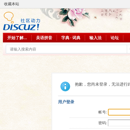
收藏本站
开始了解...
吴语拼音
字典 · 词典
输入法
论坛
抱歉，您尚未登录，无法进行
用户登录
帐号:
密码: