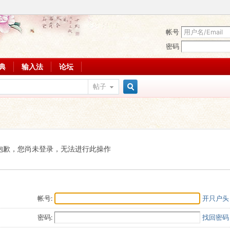
帐号
密码
词典
输入法
论坛
帖子
搜
索
抱歉，您尚未登录，无法进行此操作
帐号:
开只户头
密码:
找回密码