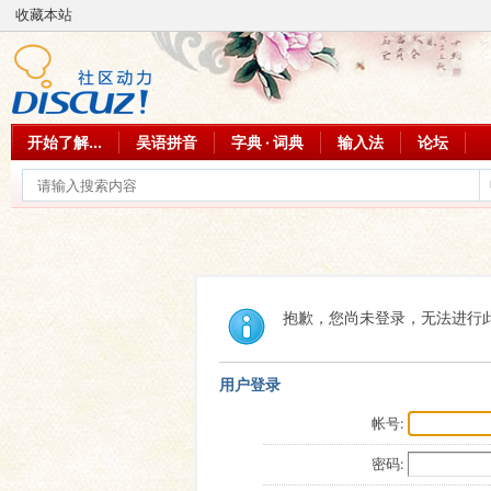
收藏本站
开始了解...
吴语拼音
字典 · 词典
输入法
论坛
抱歉，您尚未登录，无法进行
用户登录
帐号:
密码: