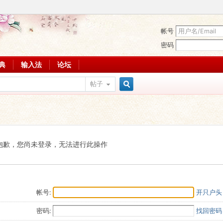
帐号
密码
词典
输入法
论坛
帖子
搜
索
抱歉，您尚未登录，无法进行此操作
帐号:
开只户头
密码:
找回密码