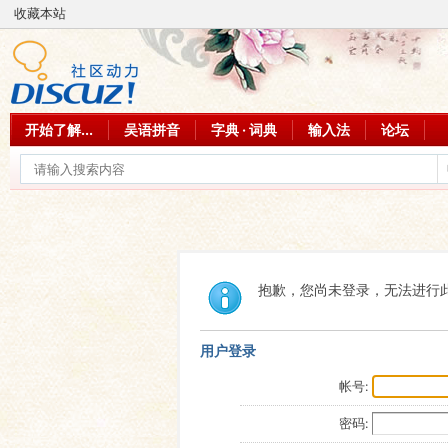
收藏本站
开始了解...
吴语拼音
字典 · 词典
输入法
论坛
抱歉，您尚未登录，无法进行
用户登录
帐号:
密码: