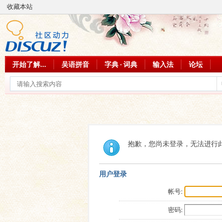
收藏本站
开始了解...
吴语拼音
字典 · 词典
输入法
论坛
抱歉，您尚未登录，无法进行
用户登录
帐号:
密码: