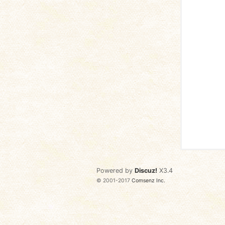
语
协
Powered by
Discuz!
X3.4
© 2001-2017
Comsenz Inc.
会