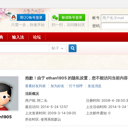
帐号
只需一步，快速开始
扫一扫，访问微社区
密码
词典
输入法
论坛
帖子
搜
抱歉！由于 ethan1905 的隐私设置，您不能访问当前内容
索
查看好友列表
|
加为好友
|
打个招呼
|
发送消息
活跃概况
用户组:
阿二头
注册时间: 2008-4-28 00:
最后访问: 2014-5-24 12:57
上次活动时间: 2014-5-24 1
上次发表时间: 2009-3-14 09:35
上次邮件通知: 0
n1905
所在时区: 使用系统默认