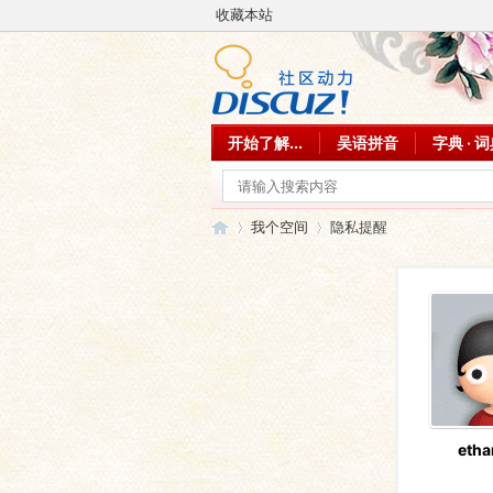
收藏本站
开始了解...
吴语拼音
字典 · 
我个空间
隐私提醒
吴
›
›
etha