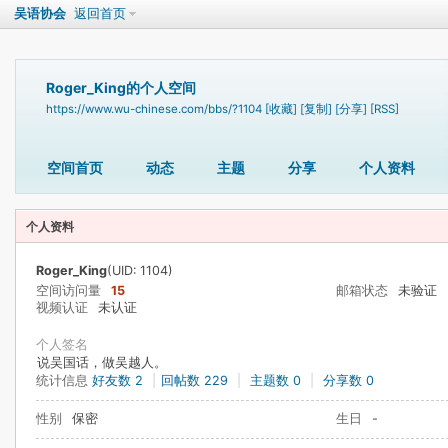
吴语协会
返回首页
Roger_King的个人空间
https://www.wu-chinese.com/bbs/?1104
[收藏]
[复制]
[分享]
[RSS]
空间首页
动态
主题
分享
个人资料
个人资料
Roger_King
(UID: 1104)
空间访问量
15
邮箱状态
未验证
视频认证
未认证
个人签名
说吴国话，做吴越人。
统计信息
好友数 2
|
回帖数 229
|
主题数 0
|
分享数 0
性别
保密
生日
-