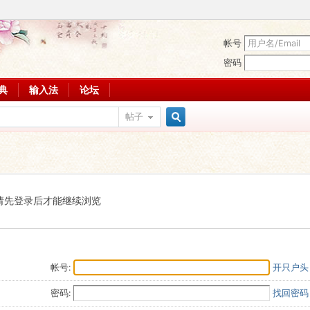
帐号
密码
词典
输入法
论坛
帖子
搜
索
请先登录后才能继续浏览
帐号:
开只户头
密码:
找回密码