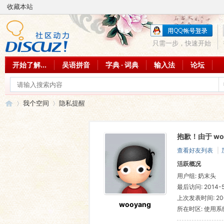
收藏本站
只需一步，快速开始
开始了解...
吴语拼音
字典 · 词典
输入法
论坛
我个空间
隐私提醒
抱歉！由于 w
吴
›
›
查看好友列表
|
活跃概况
用户组:
奶末头
最后访问: 2014-5-
上次发表时间: 2008
wooyang
所在时区: 使用