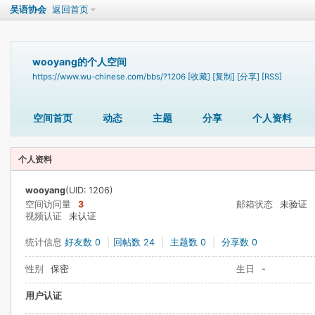
吴语协会
返回首页
wooyang的个人空间
https://www.wu-chinese.com/bbs/?1206
[收藏]
[复制]
[分享]
[RSS]
空间首页
动态
主题
分享
个人资料
个人资料
wooyang
(UID: 1206)
空间访问量
3
邮箱状态
未验证
视频认证
未认证
统计信息
好友数 0
|
回帖数 24
|
主题数 0
|
分享数 0
性别
保密
生日
-
用户认证