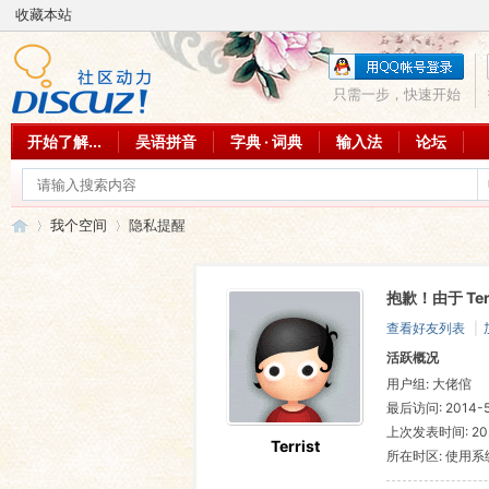
收藏本站
只需一步，快速开始
开始了解...
吴语拼音
字典 · 词典
输入法
论坛
我个空间
隐私提醒
抱歉！由于 Te
吴
›
›
查看好友列表
|
活跃概况
用户组:
大佬倌
最后访问: 2014-5
上次发表时间: 2023
Terrist
所在时区: 使用