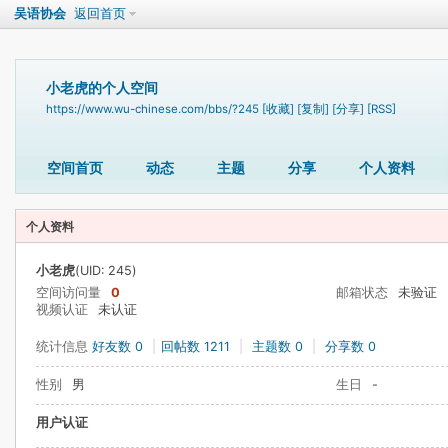
吴语协会
返回首页
小老虎的个人空间
https://www.wu-chinese.com/bbs/?245
[收藏]
[复制]
[分享]
[RSS]
空间首页
动态
主题
分享
个人资料
个人资料
小老虎
(UID: 245)
空间访问量
0
邮箱状态
未验证
视频认证
未认证
统计信息
好友数 0
|
回帖数 1211
|
主题数 0
|
分享数 0
性别
男
生日
-
用户认证