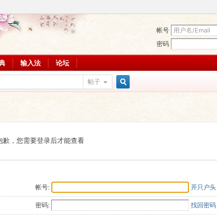
帐号
密码
词典
输入法
论坛
帖子
搜
索
抱歉，您需要登录后才能查看
帐号:
开只户头
密码:
找回密码