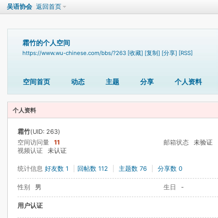
吴语协会
返回首页
霜竹的个人空间
https://www.wu-chinese.com/bbs/?263
[收藏]
[复制]
[分享]
[RSS]
空间首页
动态
主题
分享
个人资料
个人资料
霜竹
(UID: 263)
空间访问量
11
邮箱状态
未验证
视频认证
未认证
统计信息
好友数 1
|
回帖数 112
|
主题数 76
|
分享数 0
性别
男
生日
-
用户认证